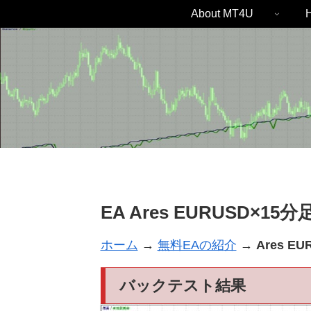
About MT4U
H
EA Ares EURUSD×15分
ホーム
→
無料EAの紹
介
→
Ares E
バックテスト結果