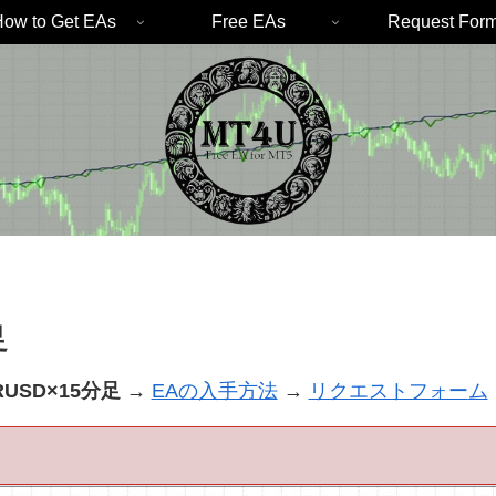
ow to Get EAs
Free EAs
Request For
足
URUSD×15分足
→
EAの入手方法
→
リクエストフォー
ム