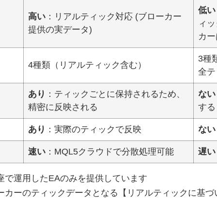
低い
高い
：リアルティック対応 (ブローカー
ィッ
提供の実データ)
カー
3種
4種類（リアルティック含む）
全テ
あり
：ティックごとに保持されるため、
ない
精密に反映される
する
あり
：実際のティックで反映
ない
速い
：MQL5クラウドで分散処理可能
遅い
座で運用したEAのみを提供しています
ーカーのティックデータとなる【リアルティックに基づ