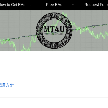
ow to Get EAs
Free EAs
Request For
保護方針