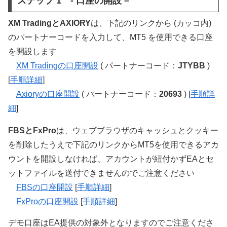
ステップ 1 - 口座の開設 –
XM TradingとAXIORY
は、下記のリンクから (カッコ内)
のパートナーコードを入力して、MT5 を使用できる口座
を開設します
XM Tradingの口座開設
( パートナーコード：
JTYBB
)
[
手順詳細
]
Axioryの口座開設
( パートナーコード：
20693
) [
手順詳
細
]
FBSとFxPro
は、ウェブブラウザのキャッシュとクッキー
を削除したうえで下記のリンクからMT5を使用できるアカ
ウントを開設しなければ、アカウントが紐付かずEAとセ
ットファイルを送付できませんのでご注意ください
FBSの口座開設
[
手順詳細
]
FxProの口座開設
[
手順詳細
]
デモ口座はEA提供の対象外となりますのでご注意くださ