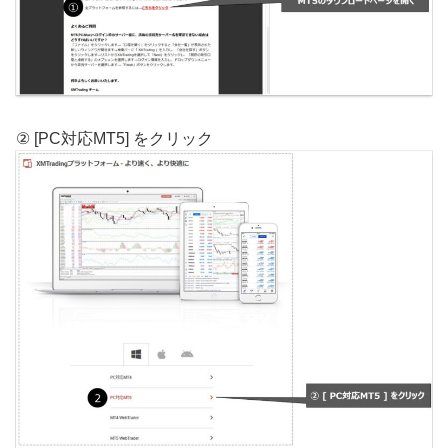
② [PC対応MT5] をクリック