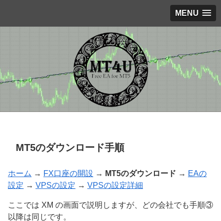
MENU
MT5のダウンロード手順
ホーム
→
FX口座の開設
→
MT5のダウンロード
→
EAの
設定
→
VPSの設定
→
VPSの設定詳細
ここでは XM の画面で説明しますが、どの会社でも手順③
以降は同じです。