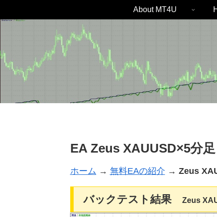
About MT4U
H
EA Zeus XAUUSD×5
ホーム
→
無料EAの紹
介
→
Zeus X
バックテスト結果
Zeus X